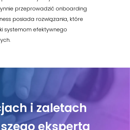
płynnie przeprowadzić onboarding
ss posiada rozwiązania, które
ęki systemom efektywnego
ych.
jach i zaletach
szego eksperta