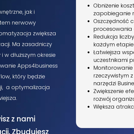
Obniżenie kosz
ętrzne, jak i
zapobieganie 
Oszczędność c
stem nerwowy
procesowania
tomatyzacja zwiększa
Redukcja liczb
acji. Ma zasadniczy
każdym etapie
Łatwiejsza ws
 i w dłuższym okresie
uczestnikami p
owanie Apps4business
Monitorowanie 
rzeczywistym 
ow, który będzie
narzędzi Busine
ji, a optymalizacja
Zwiększenie ef
iejsza.
rozwój organiza
Większa atrak
isz z nami
cji. Zbudujesz