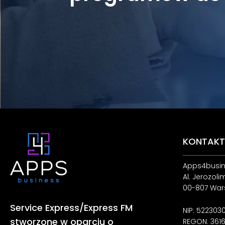
KONTAKT
Apps4busine
Al. Jerozoli
00-807 Wa
Service Express/Express FM
NIP: 522303
stworzone w oparciu o
REGON: 361