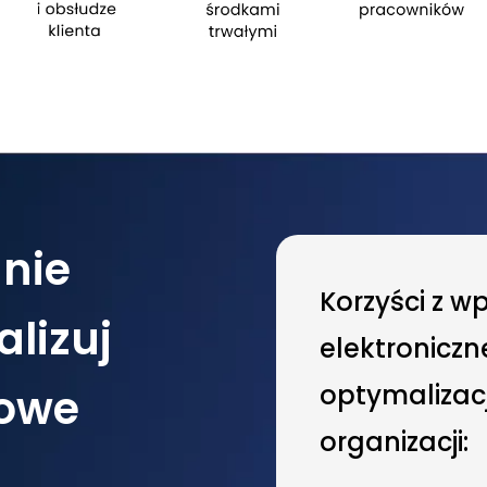
 nie
Korzyści z 
lizuj
elektronicz
optymalizac
sowe
organizacji: