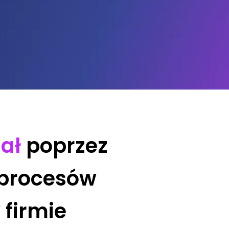
ał
poprzez
 procesów
firmie