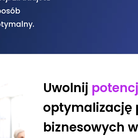
posób
ptymalny.
Uwolnij
potencj
optymalizację
biznesowych w 