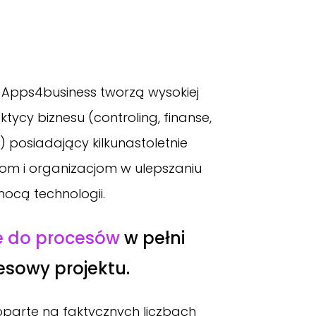
pps4business tworzą wysokiej
ktycy biznesu (controling, finanse,
) posiadający kilkunastoletnie
m i organizacjom w ulepszaniu
ocą technologii.
e do procesów
w pełni
esowy projektu.
oparte na faktycznych liczbach