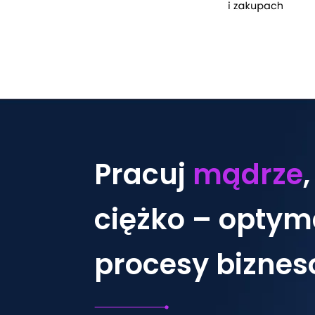
Pracuj
mądrze
,
ciężko – optyma
procesy bizne