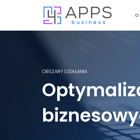
O
OBSZARY DZIAŁANIA
Optymaliz
biznesow