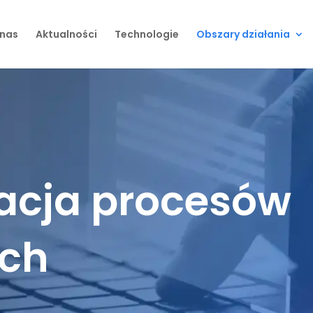
 nas
Aktualności
Technologie
Obszary działania
acja procesów
ych