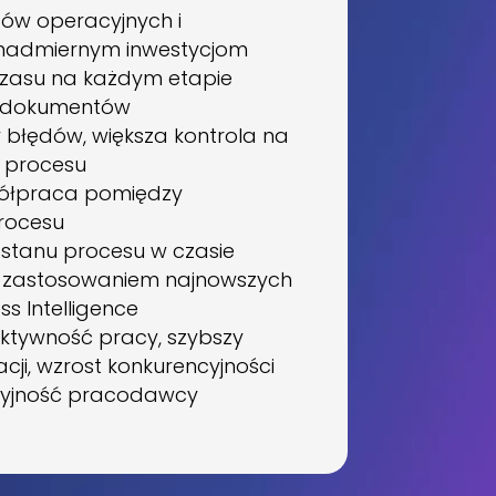
tów operacyjnych i
nadmiernym inwestycjom
zasu na każdym etapie
 dokumentów
y błędów, większa kontrola na
 procesu
półpraca pomiędzy
rocesu
stanu procesu w czasie
z zastosowaniem najnowszych
ss Intelligence
ektywność pracy, szybszy
cji, wzrost konkurencyjności
cyjność pracodawcy