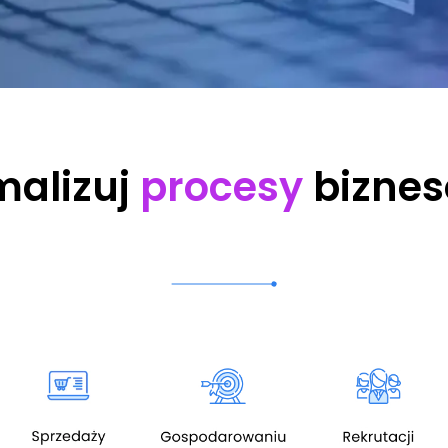
malizuj
procesy
biznes