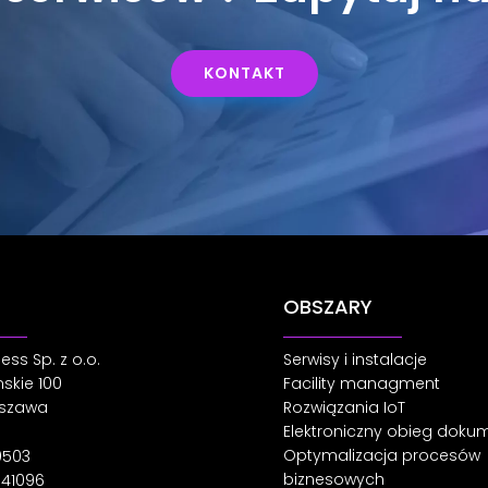
KONTAKT
OBSZARY
ss Sp. z o.o.
Serwisy i instalacje
mskie 100
Facility managment
rszawa
Rozwiązania IoT
Elektroniczny obieg dok
Optymalizacja procesów
0503
biznesowych
641096