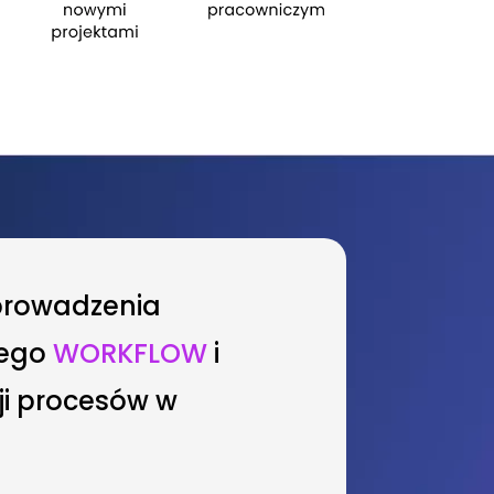
wprowadzenia
nego
WORKFLOW
i
ji procesów w